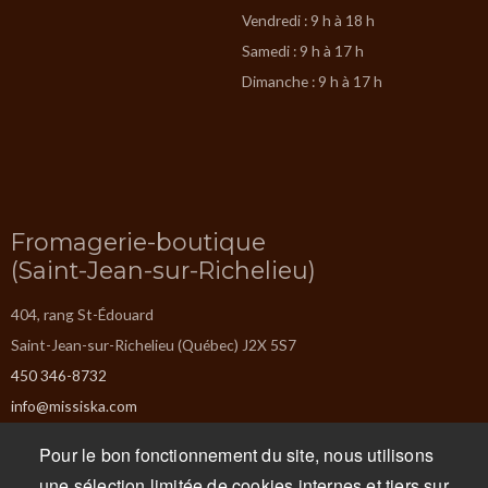
Vendredi : 9 h à 18 h
Samedi : 9 h à 17 h
Dimanche : 9 h à 17 h
Fromagerie-boutique
(Saint-Jean-sur-Richelieu)
404, rang St-Édouard
Saint-Jean-sur-Richelieu (Québec) J2X 5S7
450 346-8732
info@missiska.com
Pour le bon fonctionnement du site, nous utilisons
Lundi : Fermé
une sélection limitée de cookies internes et tiers sur
Mardi : Fermé