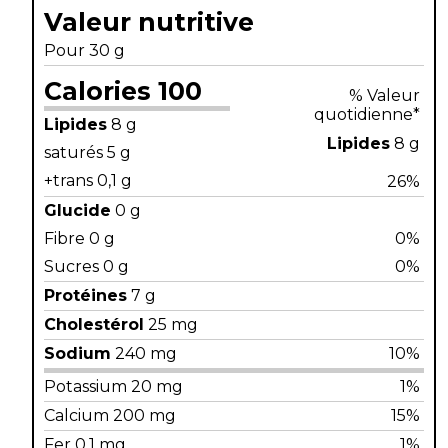
Valeur nutritive
Pour 30 g
Calories 100
% Valeur
quotidienne*
Lipides
8 g
Lipides
8 g
saturés 5 g
+trans 0,1 g
26%
Glucide
0 g
Fibre 0 g
0%
Sucres 0 g
0%
Protéines
7 g
Cholestérol
25 mg
Sodium
240 mg
10%
Potassium 20 mg
1%
Calcium 200 mg
15%
Fer 0,1 mg
1%