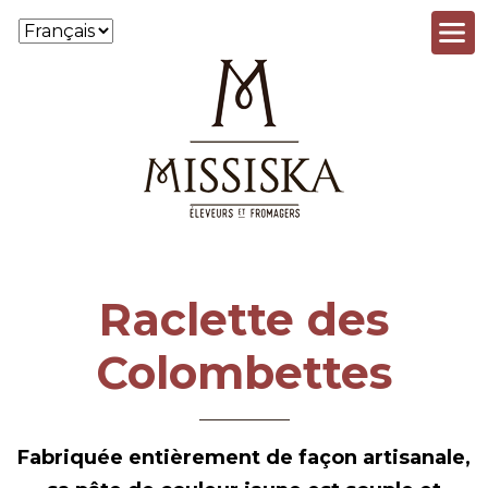
Aller au contenu principal
Raclette des
Colombettes
Fabriquée entièrement de façon artisanale,