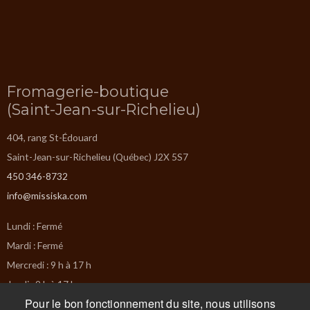
Fromagerie-boutique
(Saint-Jean-sur-Richelieu)
404, rang St-Édouard
Saint-Jean-sur-Richelieu (Québec) J2X 5S7
450 346-8732
info@missiska.com
Lundi : Fermé
Mardi : Fermé
Mercredi : 9 h à 17 h
Jeudi : 9 h à 17 h
Pour le bon fonctionnement du site, nous utilisons
Vendredi : 9 h à 17 h