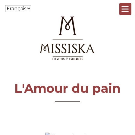
Aller au contenu principal
L'Amour du pain