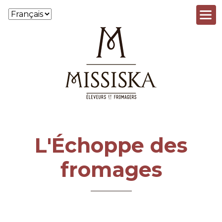
Aller au contenu principal
L'Échoppe des
fromages