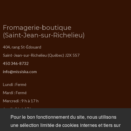
Fromagerie-boutique
(Saint-Jean-sur-Richelieu)
404, rang St-Édouard
Saint-Jean-sur-Richelieu (Québec) J2X 5S7
450 346-8732
info@missiska.com
Lundi : Fermé
Mardi : Fermé
Mercredi : 9 h à 17 h
Jeudi : 9 h à 17 h
Pour le bon fonctionnement du site, nous utilisons
Vendredi : 9 h à 17 h
une sélection limitée de cookies internes et tiers sur
Samedi : 9 h à 17 h