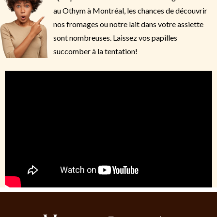
au Othym à Montréal, les chances de découvrir
nos fromages ou notre lait dans votre assiette
sont nombreuses. Laissez vos papilles
succomber à la tentation!