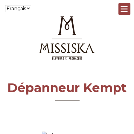
Aller au contenu principal
Dépanneur Kempt