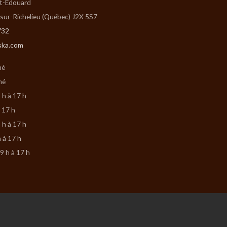
St-Édouard
-sur-Richelieu (Québec) J2X 5S7
732
ska.com
mé
mé
 h à 17 h
à 17 h
 h à 17 h
h à 17 h
9 h à 17 h