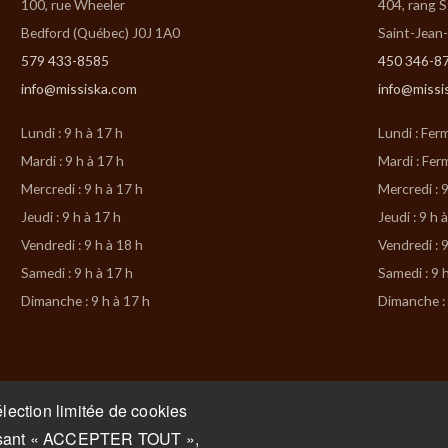
100, rue Wheeler
404, rang 
Bedford (Québec) J0J 1A0
Saint-Jean
579 433-8585
450 346-8
info@missiska.com
info@missi
Lundi : 9 h à 17 h
Lundi : Fer
Mardi : 9 h à 17 h
Mardi : Fer
Mercredi : 9 h à 17 h
Mercredi : 9
Jeudi : 9 h à 17 h
Jeudi : 9 h 
Vendredi : 9 h à 18 h
Vendredi : 9
Samedi : 9 h à 17 h
Samedi : 9 
Dimanche : 9 h à 17 h
Dimanche : 
lection limitée de cookies
isissant « ACCEPTER TOUT »,