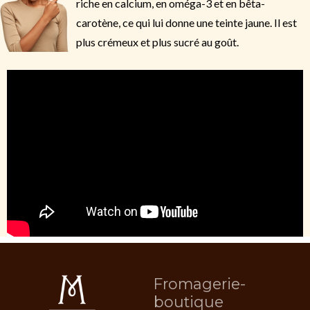
riche en calcium, en oméga-3 et en bêta-
carotène, ce qui lui donne une teinte jaune. Il est
plus crémeux et plus sucré au goût.
Fromagerie-
boutique