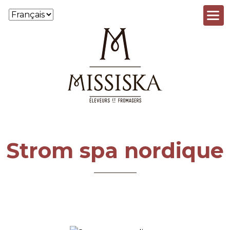
Aller au contenu principal
Strom spa nordique