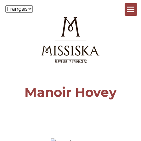
Aller au contenu principal
Manoir Hovey