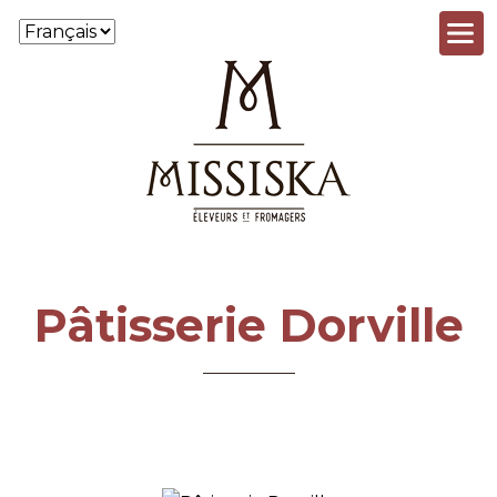
Aller au contenu principal
Pâtisserie Dorville