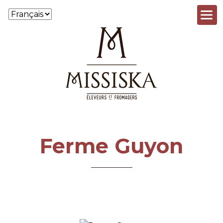
Aller au contenu principal
Ferme Guyon