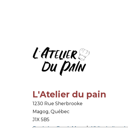
L'Atelier du pain
1230 Rue Sherbrooke
Magog, Québec
J1X 5B5
Ouvrir dans Google Maps
Visitez le site web
|