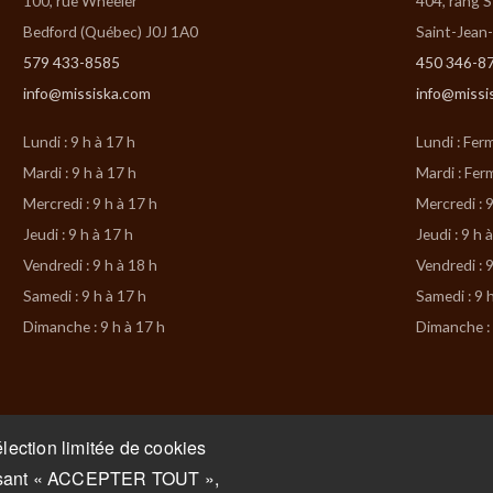
100, rue Wheeler
404, rang 
Bedford (Québec) J0J 1A0
Saint-Jean
579 433-8585
450 346-8
info@missiska.com
info@missi
Lundi : 9 h à 17 h
Lundi : Fer
Mardi : 9 h à 17 h
Mardi : Fer
Mercredi : 9 h à 17 h
Mercredi : 9
Jeudi : 9 h à 17 h
Jeudi : 9 h 
Vendredi : 9 h à 18 h
Vendredi : 9
Samedi : 9 h à 17 h
Samedi : 9 
Dimanche : 9 h à 17 h
Dimanche : 
lection limitée de cookies
isissant « ACCEPTER TOUT »,