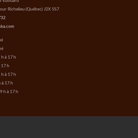
St-Édouard
-sur-Richelieu (Québec) J2X 5S7
732
ska.com
mé
mé
 h à 17 h
à 17 h
 h à 17 h
h à 17 h
9 h à 17 h