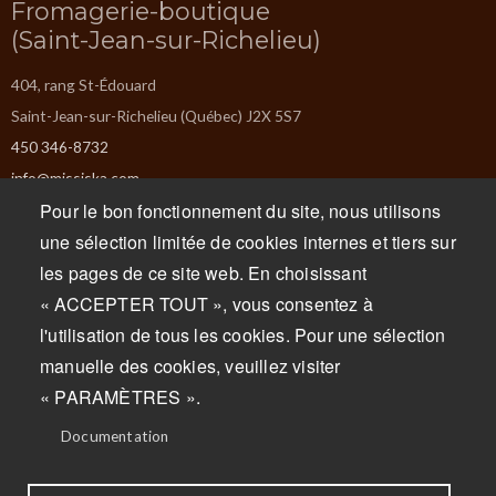
Fromagerie-boutique
(Saint-Jean-sur-Richelieu)
404, rang St-Édouard
Saint-Jean-sur-Richelieu (Québec) J2X 5S7
450 346-8732
info@missiska.com
Pour le bon fonctionnement du site, nous utilisons
Lundi : Fermé
une sélection limitée de cookies internes et tiers sur
Mardi : Fermé
les pages de ce site web. En choisissant
Mercredi : 9 h à 17 h
« ACCEPTER TOUT », vous consentez à
Jeudi : 9 h à 17 h
l'utilisation de tous les cookies. Pour une sélection
Vendredi : 9 h à 17 h
manuelle des cookies, veuillez visiter
Samedi : 9 h à 17 h
« PARAMÈTRES ».
Dimanche : 9 h à 17 h
Documentation