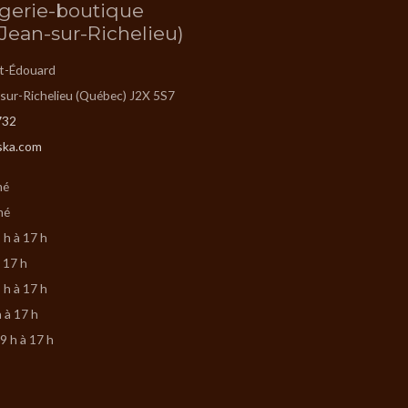
gerie-boutique
-Jean-sur-Richelieu)
St-Édouard
-sur-Richelieu (Québec) J2X 5S7
732
ska.com
mé
mé
 h à 17 h
à 17 h
 h à 17 h
h à 17 h
9 h à 17 h