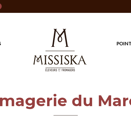
S
POINT
omagerie du Mar