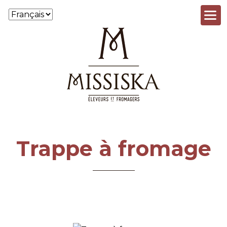
Aller au contenu principal
Trappe à fromage