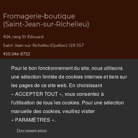
Fromagerie-boutique
(Saint-Jean-sur-Richelieu)
404, rang St-Édouard
Saint-Jean-sur-Richelieu (Québec) J2X 5S7
450 346-8732
info@missiska.com
Pour le bon fonctionnement du site, nous utilisons
une sélection limitée de cookies internes et tiers sur
Lundi : Fermé
les pages de ce site web. En choisissant
Mardi : Fermé
« ACCEPTER TOUT », vous consentez à
Mercredi : 9 h à 17 h
l'utilisation de tous les cookies. Pour une sélection
Jeudi : 9 h à 17 h
manuelle des cookies, veuillez visiter
Vendredi : 9 h à 17 h
« PARAMÈTRES ».
Samedi : 9 h à 17 h
Dimanche : 9 h à 17 h
Documentation