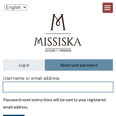
Skip to main content
Primary tabs
Log in
Reset your password
Username or email address
Password reset instructions will be sent to your registered
email address.