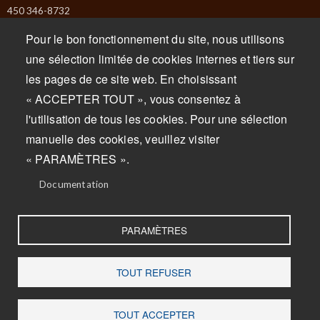
450 346-8732
info@missiska.com
Pour le bon fonctionnement du site, nous utilisons
une sélection limitée de cookies internes et tiers sur
Monday : Closed
les pages de ce site web. En choisissant
Tuesday : Closed
« ACCEPTER TOUT », vous consentez à
Wednesday : 9am to 5pm
l'utilisation de tous les cookies. Pour une sélection
Thursday : 9am to 5pm
manuelle des cookies, veuillez visiter
Friday : 9am to 5pm
« PARAMÈTRES ».
Saturday : 9am to 5pm
Sunday : 9am to 5pm
Documentation
PARAMÈTRES
TOUT REFUSER
© 2025 Missiska Cheese factory
TOUT ACCEPTER