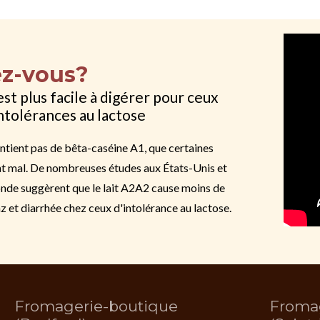
ez-vous?
est plus facile à digérer pour ceux
ntolérances au lactose
ntient pas de bêta-caséine A1, que certaines
t mal. De nombreuses études aux États-Unis et
monde suggèrent que le lait A2A2 cause moins de
 et diarrhée chez ceux d'intolérance au lactose.
Fromagerie-boutique
Froma