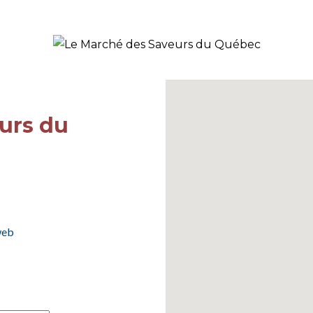
urs du
 web