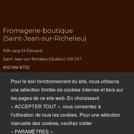
Fromagerie-boutique
(Saint-Jean-sur-Richelieu)
404, rang St-Édouard
Saint-Jean-sur-Richelieu (Québec) J2X 5S7
450 346-8732
info@missiska.com
Pour le bon fonctionnement du site, nous utilisons
Lundi : Fermé
une sélection limitée de cookies internes et tiers sur
Mardi : Fermé
les pages de ce site web. En choisissant
Mercredi : 9 h à 17 h
« ACCEPTER TOUT », vous consentez à
Jeudi : 9 h à 17 h
l'utilisation de tous les cookies. Pour une sélection
Vendredi : 9 h à 17 h
manuelle des cookies, veuillez visiter
Samedi : 9 h à 17 h
« PARAMÈTRES ».