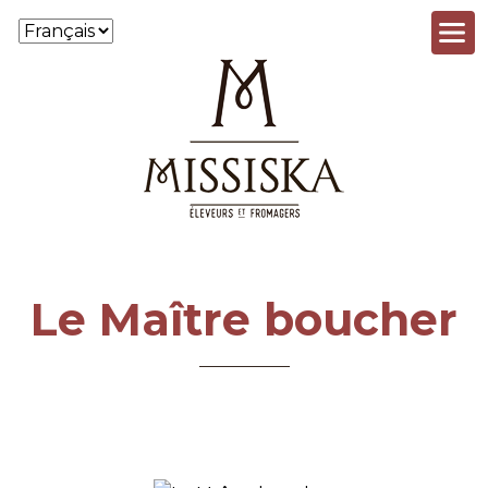
Aller au contenu principal
Le Maître boucher