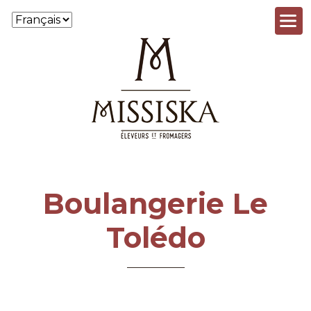
Aller au contenu principal
Boulangerie Le
Tolédo