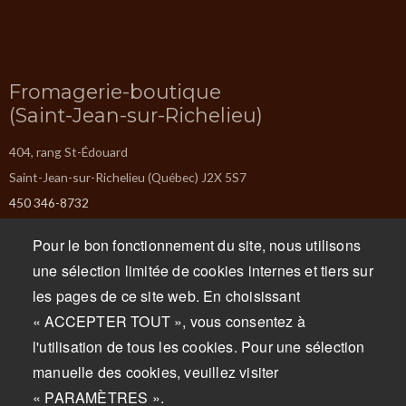
Fromagerie-boutique
(Saint-Jean-sur-Richelieu)
404, rang St-Édouard
Saint-Jean-sur-Richelieu (Québec) J2X 5S7
450 346-8732
info@missiska.com
Pour le bon fonctionnement du site, nous utilisons
Lundi : Fermé
une sélection limitée de cookies internes et tiers sur
Mardi : Fermé
les pages de ce site web. En choisissant
Mercredi : 9 h à 17 h
« ACCEPTER TOUT », vous consentez à
Jeudi : 9 h à 17 h
l'utilisation de tous les cookies. Pour une sélection
Vendredi : 9 h à 17 h
manuelle des cookies, veuillez visiter
Samedi : 9 h à 17 h
« PARAMÈTRES ».