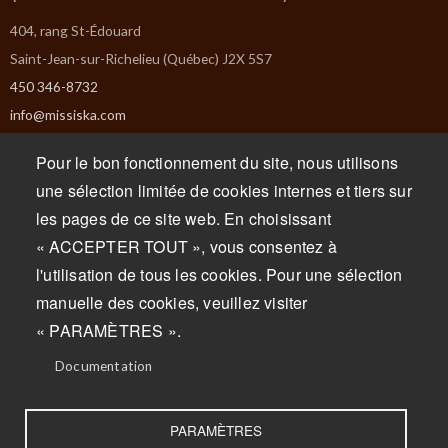
404, rang St-Édouard
Saint-Jean-sur-Richelieu (Québec) J2X 5S7
450 346-8732
info@missiska.com
Monday : Closed
Pour le bon fonctionnement du site, nous utilisons
Tuesday : Closed
une sélection limitée de cookies internes et tiers sur
Wednesday : 9am to 5pm
les pages de ce site web. En choisissant
Thursday : 9am to 5pm
« ACCEPTER TOUT », vous consentez à
Friday : 9am to 5pm
l'utilisation de tous les cookies. Pour une sélection
Saturday : 9am to 5pm
manuelle des cookies, veuillez visiter
Sunday : 9am to 5pm
« PARAMÈTRES ».
Documentation
PARAMÈTRES