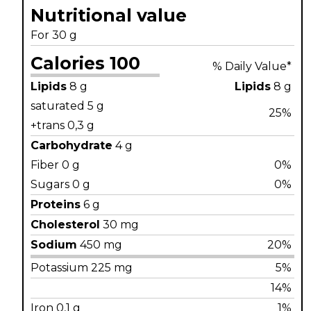
Nutritional value
For 30 g
Calories 100
% Daily Value*
Lipids
8 g
Lipids
8 g
saturated 5 g
25%
+trans 0,3 g
Carbohydrate
4 g
Fiber 0 g
0%
Sugars 0 g
0%
Proteins
6 g
Cholesterol
30 mg
Sodium
450 mg
20%
Potassium 225 mg
5%
14%
Iron 0,1 g
1%